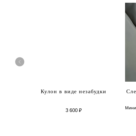
аната
Кулон в виде незабудки
Сле
Мини
3 600
₽