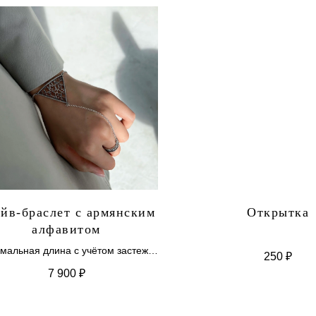
йв-браслет с армянским
Открытка
алфавитом
мальная длина с учётом застежки
250
₽
15,5 см
7 900
₽
Максимальная длина с учётом
застежки 18 см