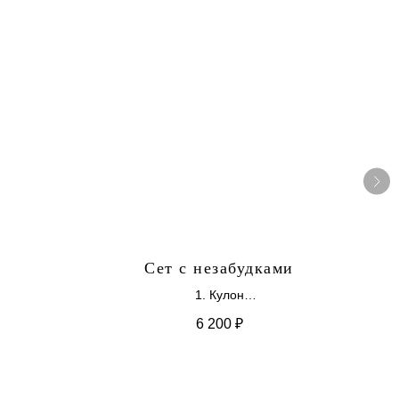
Сет с незабудками
1. Кулон
2. Серьги
6 200
₽
Мини