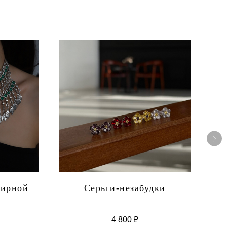
лирной
Серьги-незабудки
4 800
₽