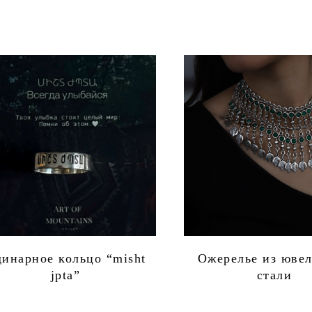
инарное кольцо “misht
Ожерелье из юве
jpta”
стали