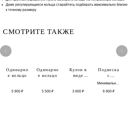
Даже регулирующиеся кольца старайтесь подбирать максимально близко
к точному размеру
СМОТРИТЕ ТАКЖЕ
Одинарно
Одинарно
Кулон в
Подвеска
е кольцо
е кольцо
виде
с
незабудки
надписью
Минимальная
«Ser»
длина с
5 900
₽
5 500
₽
3 600
₽
6 900
₽
учётом
застёжки
-41,5
Максимальна
я длина с
учётом
дополнитель