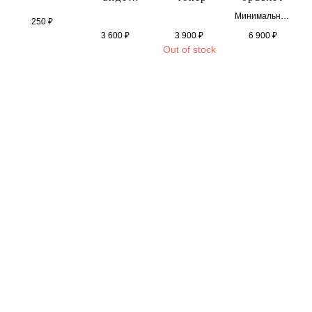
незабудки
Минимальная
250
₽
длина с
3 600
₽
3 900
₽
6 900
₽
учётом
Out of stock
застежки-17,5
см
Максимальна
я длина с
учётом
дополнитель
ных
звеньев-22,5с
м